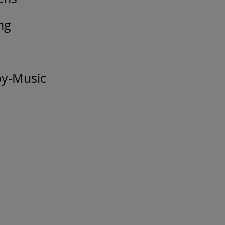
ng
öy-Music