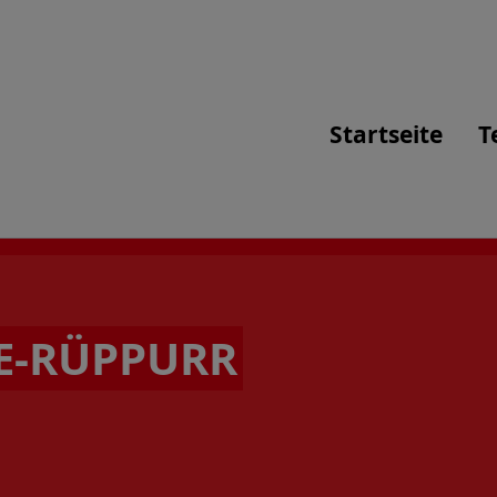
Startseite
T
E-RÜPPURR